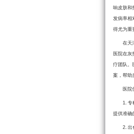
响皮肤和
发病率相
得尤为重
在天
医院在灰
疗团队。
案，帮助
医院
1.
提供准确
2.