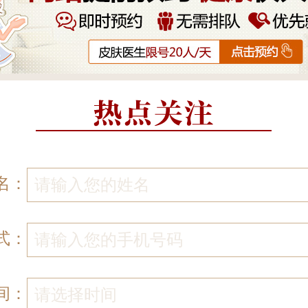
名：
式：
间：