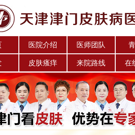
页
医院介绍
医师团队
发
皮肤瘙痒
来院路线
在