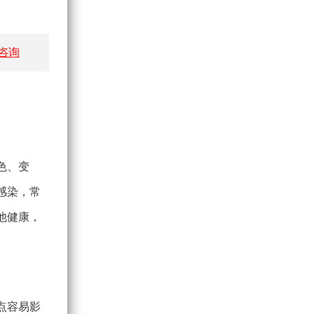
咨询
色、变
感染，常
他健康，
点容易影