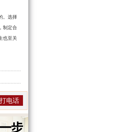
的。选择
，制定合
生也至关
打电话