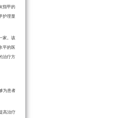
灰指甲的
甲护理显
一家。该
水平的医
的治疗方
够为患者
提高治疗