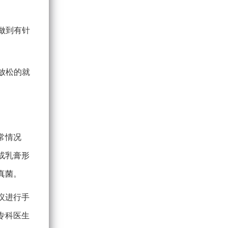
做到有针
放松的就
常情况
或乳膏形
真菌。
议进行手
专科医生